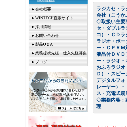
ラジカセ・ラ
►会社概要
会社（こうか
►WINTECH直販サイト
◇取扱い主要
►採用情報
セ・ダブルラ
コ）・ＣＤラ
►お問い合わせ
ラジオ・ポー
►製品Q＆A
ー・ＣＰＲＭ
►業務提携先様・仕入先様募集
液晶付ＤＶＤ
ー・ラジオ・
►ブログ
おふろラジオ
Ｄ）・スピー
デジタルフォ
レーヤー）・
ス・充電式扇
◇業務内容：
理