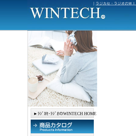
｜
ラジカセ・ラジオのＷＩ
►ﾗｼﾞｶｾ･ﾗｼﾞｵのWINTECH HOME