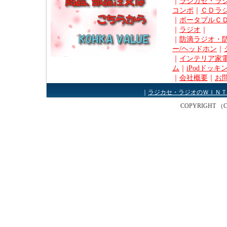
｜
ラジカセ・ラ
コンポ
｜
ＣＤラ
｜
ポータブルＣ
｜
ラジオ
｜
｜
防滴ラジオ・
ー/ヘッドホン
｜
｜
インテリア家電
ム
｜
iPodドッキ
｜
会社概要
｜
お
｜
ラジカセ・ラジオのＷＩＮＴ
COPYRIGHT （C） W