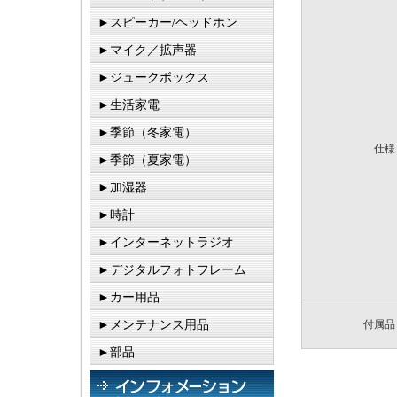
►スピーカー/ヘッドホン
►マイク／拡声器
►ジュークボックス
►生活家電
►季節（冬家電）
仕様
►季節（夏家電）
►加湿器
►時計
►インターネットラジオ
►デジタルフォトフレーム
►カー用品
►メンテナンス用品
付属品
►部品