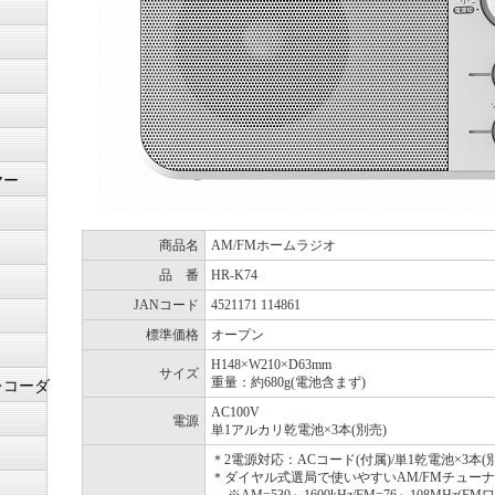
ヤー
商品名
AM/FMホームラジオ
品 番
HR-K74
JANコード
4521171 114861
標準価格
オープン
H148×W210×D63mm
サイズ
重量：約680g(電池含まず)
レコーダ
AC100V
電源
単1アルカリ乾電池×3本(別売)
＊2電源対応：ACコード(付属)/単1乾電池×3本(
＊ダイヤル式選局で使いやすいAM/FMチュー