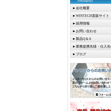
►会社概要
►WINTECH直販サイト
►採用情報
►お問い合わせ
►製品Q＆A
►業務提携先様・仕入先
►ブログ