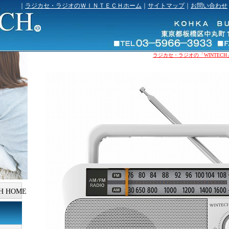
｜
ラジカセ・ラジオのＷＩＮＴＥＣＨホーム
｜
サイトマップ
｜
お問い合わせ
ラジカセ・ラジオの「WINTECH」
H HOME