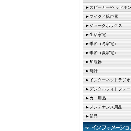
►スピーカー/ヘッドホ
►マイク／拡声器
►ジュークボックス
►生活家電
►季節（冬家電）
►季節（夏家電）
►加湿器
►時計
►インターネットラジオ
►デジタルフォトフレー
►カー用品
►メンテナンス用品
►部品