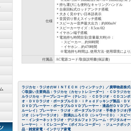
※AM=530～1600kHz/FM=76～108MHz(
＊持ち運びにも便利なキャリングハンドル
ン
＊台座回転式ロッドアンテナ搭載
＊大きく見やすい日本語表示
＊音質切り替えスイッチ搭載
仕様
＊スピーカー音声最大出力：約800mW
＊スピーカーサイズ：8.5cm 6Ω
＊イヤホン端子搭載
＊電池持ち時間目安(音量最大時)※：
・スピーカー…約90時間
・イヤホン…約470時間
※電池持ち時間は､使用方法･使用環境により
付属品
AC電源コード/取扱説明書(保証書)
ラジカセ・ラジオのＷＩＮＴＥＣＨ
（ウィンテック）／廣華物産株式
ム
◇取扱い主要商品：ラジカセ（カセットレコーダー）・ＣＤラジカセ
ルラジカセ・テープレコーダー（テレコ）・ＣＤラジオ・ＣＤコンポ
オ・ＤＶＤラジオ・ポータブルＣＤ・ｉＰｏｄドッキング製品・ＤＶ
ＤＶＤプレーヤー・ポータブルＤＶＤプレーヤー・液晶付ＤＶＤプレ
ルーレイ）プレーヤー・ラジオ・ポータブルラジオ・手巻きラジオ(手
ジオ（シャワーラジオ）・防滴おふろＣＤ（シャワーＣＤ）・スピー
ー・インターネットラジオ・デジタルフォトフレーム・デジタルオー
レーヤー）・ＩＣレコーダー（ボイスレコーダー）・ジュークボック
品・雑貨家電・インテリア家電