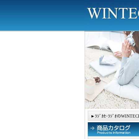
►ﾗｼﾞｶｾ･ﾗｼﾞｵのWINTEC