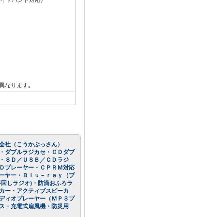
FMワイドバンド対応)
異なります｡
会社（こうかぶっさん）
・ダブルラジカセ・ＣＤダブ
・ＳＤ／ＵＳＢ／ＣＤラジ
Ｄプレーヤー・ＣＰＲＭ対応
ーヤー・Ｂｌｕ－ｒａｙ（ブ
回しラジオ)・防滴おふろラ
カー・アクティブスピーカ
ディオプレーヤー（ＭＰ３プ
ス・充電式扇風機・防災用