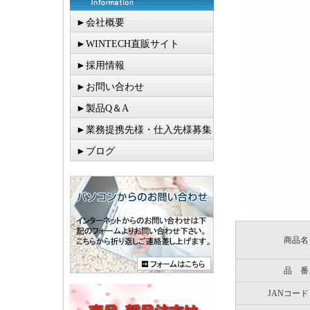
►会社概要
►WINTECH直販サイト
►採用情報
►お問い合わせ
►製品Q＆A
►業務提携先様・仕入先様募集
►ブログ
商品名
品 番
JANコード