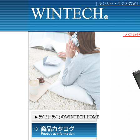
｜
ラジカセ・ラジオのＷＩ
ラジカセ
►ﾗｼﾞｶｾ･ﾗｼﾞｵのWINTECH HOME