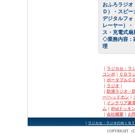
おふろラジオ
Ｄ）・スピー
デジタルフォ
レーヤー）・
ス・充電式扇
◇業務内容：
理
｜
ラジカセ・ラ
コンポ
｜
ＣＤラ
｜
ポータブルＣ
｜
ラジオ
｜
｜
防滴ラジオ・
ー/ヘッドホン
｜
｜
インテリア家電
ム
｜
iPodドッキ
｜
会社概要
｜
お
｜
ラジカセ・ラジオのＷＩＮＴ
COPYRIGHT （C） W