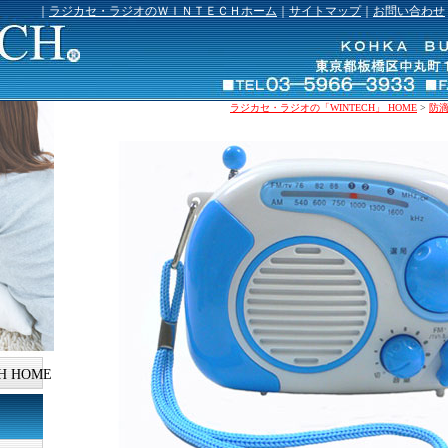
｜
ラジカセ・ラジオのＷＩＮＴＥＣＨホーム
｜
サイトマップ
｜
お問い合わせ
ラジカセ・ラジオの「WINTECH」 HOME
>
防
H HOME