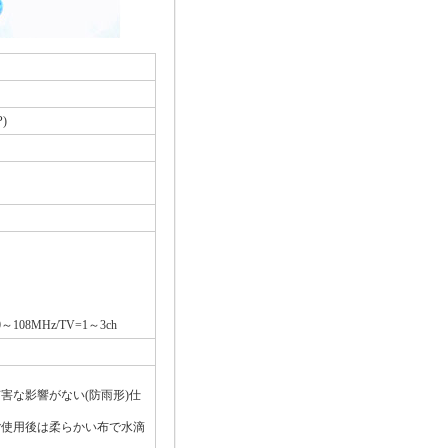
P)
108MHz/TV=1～3ch
害な影響がない(防雨形)仕
ご使用後は柔らかい布で水滴