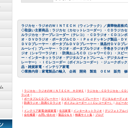
ン
ラジカセ・ラジオのＷＩＮＴＥＣＨ
（ウィンテック）／廣華物産株式
◇取扱い主要商品：ラジカセ（カセットレコーダー）・ＣＤラジカセ
ルラジカセ・テープレコーダー（テレコ）・ＣＤラジオ・ＣＤコンポ
オ・ＤＶＤラジオ・ポータブルＣＤ・ｉＰｏｄドッキング製品・ＤＶ
ＤＶＤプレーヤー・ポータブルＤＶＤプレーヤー・液晶付ＤＶＤプレ
ルーレイ）プレーヤー・ラジオ・ポータブルラジオ・手巻きラジオ(手
ジオ（シャワーラジオ）・防滴おふろＣＤ（シャワーＣＤ）・スピー
ー・インターネットラジオ・デジタルフォトフレーム・デジタルオー
レーヤー）・ＩＣレコーダー（ボイスレコーダー）・ジュークボック
品・雑貨家電・インテリア家電
◇業務内容：家電製品の輸入 企画 開発 製造 ＯＥＭ 販売 修
ム
｜
ラジカセ・ラジオのＷＩＮＴＥＣＨ ＨＯＭＥ
｜
ラジカセ・ＣＤラジカセ・ＣＤ
ラジオ
｜
｜
ポータブルＣＤプレーヤー
｜
ＤＶＤ/ブルーレイプレーヤー
｜
デジタルオーディオ
｜
防滴ラジオ・防滴ＣＤラジオ
｜
ボイスレコーダー（ＩＣレコーダー）
｜
スピーカ
｜
｜
インテリア家電/雑貨家電
｜
生活家電
｜
インターネットラジオ
｜
デジフォトアルバ
｜
会社概要
｜
お問い合わせ
｜
製品Ｑ＆Ａ
｜
検索サイト集
｜
ブログ