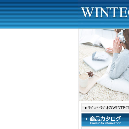
►ﾗｼﾞｶｾ･ﾗｼﾞｵのWINTEC