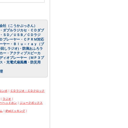
会社（こうかぶっさん）
・ダブルラジカセ・ＣＤダブ
・ＳＤ／ＵＳＢ／ＣＤラジ
Ｄプレーヤー・ＣＰＲＭ対応
ーヤー・Ｂｌｕ－ｒａｙ（ブ
回しラジオ)・防滴おふろラ
カー・アクティブスピーカ
ディオプレーヤー（ＭＰ３プ
ス・充電式扇風機・防災用
理
コンポ
｜
ＣＤラジオ・ＣＤクロック
｜
ラジオ
｜
ー/ヘッドホン
｜
ジュークボックス
ム
｜
iPodドッキング
｜