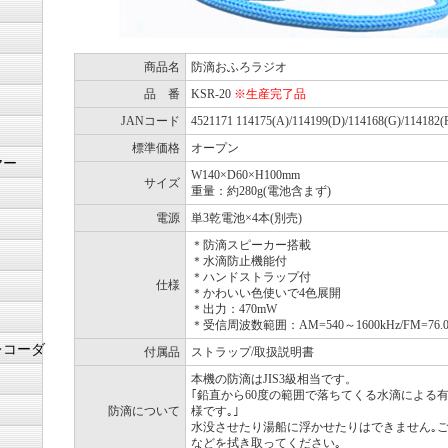
商品名
防滴おふろラジオ
品 番
KSR-20
※生産完了品
JANコード
4521171 114175(A)/114199(D)/114168(G)/114182(
標準価格
オープン
ヤー
W140×D60×H100mm
サイズ
重量：約280g(電池含まず)
電源
単3乾電池×4本(別売)
＊防滴スピーカー搭載
＊水滴防止機能付
＊ハンドストラップ付
仕様
＊かわいい色使いで4色展開
＊出力：470mW
＊受信周波数範囲：AM=540～1600kHz/FM=76.0～
レコーダ
付属品
ストラップ/取扱説明書
本機の防滴はJIS3級相当です。
｢鉛直から60度の範囲で落ちてくる水滴による有
防滴について
様です｡｣
水没させたり湯船に浮かせたりはできません｡
などを拭き取ってください｡