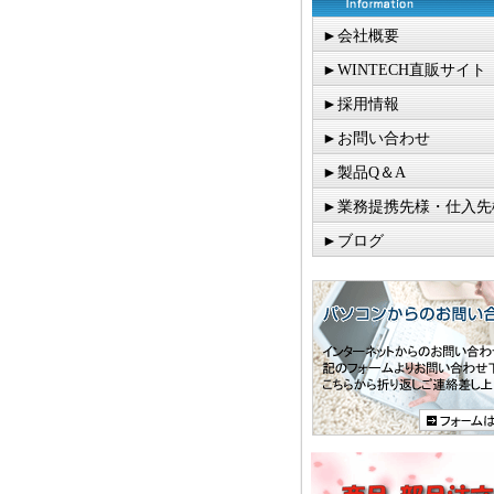
►会社概要
►WINTECH直販サイト
►採用情報
►お問い合わせ
►製品Q＆A
►業務提携先様・仕入先
►ブログ