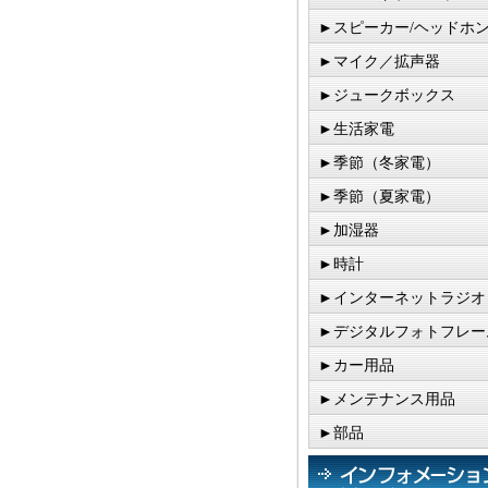
►スピーカー/ヘッドホ
►マイク／拡声器
►ジュークボックス
►生活家電
►季節（冬家電）
►季節（夏家電）
►加湿器
►時計
►インターネットラジオ
►デジタルフォトフレー
►カー用品
►メンテナンス用品
►部品