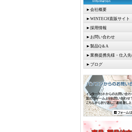
►会社概要
►WINTECH直販サイト
►採用情報
►お問い合わせ
►製品Q＆A
►業務提携先様・仕入先
►ブログ