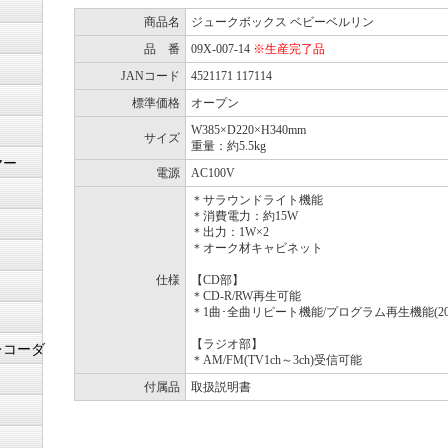
商品名
ジュークボックス ベビーベルリン
品 番
09X-007-14
※生産完了品
JANコード
4521171 117114
標準価格
オープン
W385×D220×H340mm
サイズ
重量：約5.5kg
ヤー
電源
AC100V
＊サラウンドライト機能
＊消費電力：約15W
＊出力：1W×2
＊オーク材キャビネット
仕様
【CD部】
＊CD-R/RW再生可能
＊1曲･全曲リピート機能/プログラム再生機能(20
【ラジオ部】
レコーダ
＊AM/FM(TV1ch～3ch)受信可能
付属品
取扱説明書