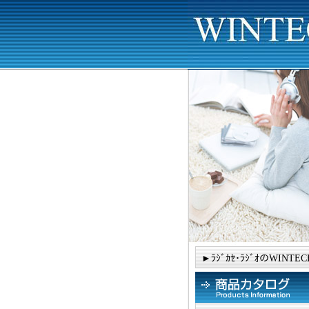
►ﾗｼﾞｶｾ･ﾗｼﾞｵのWINTEC