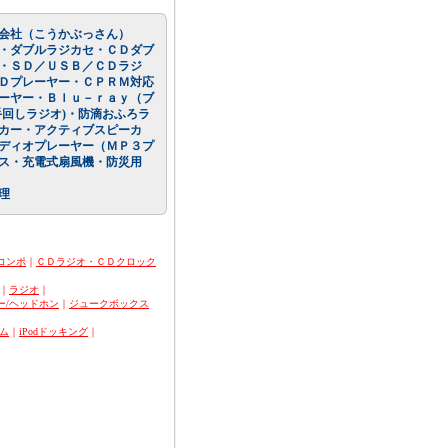
会社（こうかぶっさん）
・ダブルラジカセ・ＣＤダブ
・ＳＤ／ＵＳＢ／ＣＤラジ
Ｄプレーヤー・ＣＰＲＭ対応
ーヤー・Ｂｌｕ－ｒａｙ（ブ
回しラジオ)・防滴おふろラ
カー・アクティブスピーカ
ディオプレーヤー（ＭＰ３プ
ス・充電式扇風機・防災用
理
コンポ
｜
ＣＤラジオ・ＣＤクロック
｜
ラジオ
｜
ー/ヘッドホン
｜
ジュークボックス
ム
｜
iPodドッキング
｜