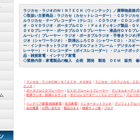
ン
ラジカセ・ラジオのＷＩＮＴＥＣＨ
（ウィンテック）／廣華物産株式
◇取扱い主要商品：ラジカセ（カセットレコーダー）・ＣＤラジカセ
ルラジカセ・テープレコーダー（テレコ）・ＣＤラジオ・ＣＤコンポ
オ・ＤＶＤラジオ・ポータブルＣＤ・ｉＰｏｄドッキング製品・ＤＶ
ＤＶＤプレーヤー・ポータブルＤＶＤプレーヤー・液晶付ＤＶＤプレ
ルーレイ）プレーヤー・ラジオ・ポータブルラジオ・手巻きラジオ(手
ジオ（シャワーラジオ）・防滴おふろＣＤ（シャワーＣＤ）・スピー
ー・インターネットラジオ・デジタルフォトフレーム・デジタルオー
レーヤー）・ＩＣレコーダー（ボイスレコーダー）・ジュークボック
品・雑貨家電・インテリア家電
◇業務内容：家電製品の輸入 企画 開発 製造 ＯＥＭ 販売 修
｜
ラジカセ・ラジオのＷＩＮＴＥＣＨ ＨＯＭＥ
｜
ラジカセ・ＣＤラジカセ・ＣＤ
ラジオ
｜
｜
ポータブルＣＤプレーヤー
｜
ＤＶＤ/ブルーレイプレーヤー
｜
デジタルオーディオ
ム
｜
防滴ラジオ・防滴ＣＤラジオ
｜
ボイスレコーダー（ＩＣレコーダー）
｜
スピーカ
｜
｜
インテリア家電/雑貨家電
｜
生活家電
｜
インターネットラジオ
｜
デジフォトアルバ
｜
会社概要
｜
お問い合わせ
｜
製品Ｑ＆Ａ
｜
検索サイト集
｜
ブログ