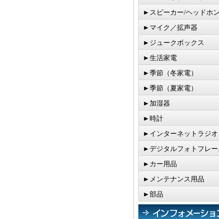
►スピーカー/ヘッドホ
►マイク／拡声器
►ジュークボックス
►生活家電
►季節（冬家電）
►季節（夏家電）
►加湿器
►時計
►インターネットラジオ
►デジタルフォトフレー
►カー用品
►メンテナンス用品
►部品