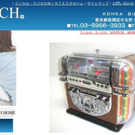
｜
ラジカセ・ラジオのＷＩＮＴＥＣＨホーム
｜
サイトマップ
｜
お問い合わせ
ラジカセ・ラジオの「WINTECH」 HOM
H HOME