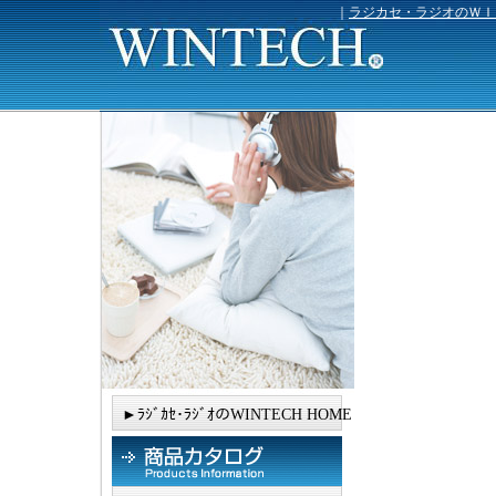
｜
ラジカセ・ラジオのＷＩ
►ﾗｼﾞｶｾ･ﾗｼﾞｵのWINTECH HOME