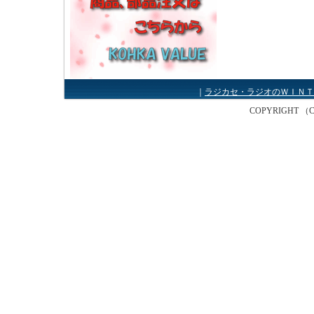
｜
ラジカセ・ラジオのＷＩＮＴ
COPYRIGHT （C） W