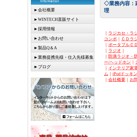
◇業務内容：
►会社概要
理
►WINTECH直販サイト
►採用情報
｜
ラジカセ・ラ
►お問い合わせ
コンポ
｜
ＣＤラ
｜
ポータブルＣ
►製品Q＆A
｜
ラジオ
｜
｜
防滴ラジオ・
►業務提携先様・仕入先様募集
ー/ヘッドホン
｜
►ブログ
｜
インテリア家電
ム
｜
iPodドッキ
｜
会社概要
｜
お