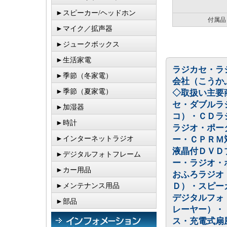
►スピーカー/ヘッドホン
付属品
►マイク／拡声器
►ジュークボックス
►生活家電
ラジカセ・ラ
►季節（冬家電）
会社（こうか
►季節（夏家電）
◇取扱い主要
セ・ダブルラ
►加湿器
コ）・ＣＤラ
►時計
ラジオ・ポー
►インターネットラジオ
ー・ＣＰＲＭ
液晶付ＤＶＤ
►デジタルフォトフレーム
ー・ラジオ・
►カー用品
おふろラジオ
Ｄ）・スピー
►メンテナンス用品
デジタルフォ
►部品
レーヤー）・
ス・充電式扇