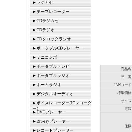
►ラジカセ
►テープレコーダー
►CDラジカセ
►CDラジオ
►CDクロックラジオ
►ポータブルCDプレーヤー
►ミニコンポ
►ポータブルテレビ
商品名
►ポータブルラジオ
品 番
►ホームラジオ
JANコード
標準価格
►デジタルオーディオ
サイズ
►ボイスレコーダー(ICレコーダ
ー）
電源
►DVDプレーヤー
►Blu-rayプレーヤー
仕様
►レコードプレーヤー