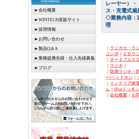
レーヤー）・
►会社概要
ス・充電式扇
◇業務内容：
►WINTECH直販サイト
理
►採用情報
►お問い合わせ
｜
ラジカセ・ラ
►製品Q＆A
コンポ
｜
ＣＤラ
►業務提携先様・仕入先様募集
｜
ポータブルＣ
｜
ラジオ
｜
►ブログ
｜
防滴ラジオ・
ー/ヘッドホン
｜
｜
インテリア家電
ム
｜
iPodドッキ
｜
会社概要
｜
お