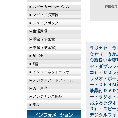
►スピーカー/ヘッドホン
適応機種
►マイク／拡声器
►ジュークボックス
►生活家電
►季節（冬家電）
►季節（夏家電）
ラジカセ・ラ
会社（こうか
►加湿器
◇取扱い主要
►時計
セ・ダブルラ
►インターネットラジオ
コ）・ＣＤラ
ラジオ・ポー
►デジタルフォトフレーム
ー・ＣＰＲＭ
►カー用品
液晶付ＤＶＤ
ー・ラジオ・
►メンテナンス用品
おふろラジオ
►部品
Ｄ）・スピー
デジタルフォ