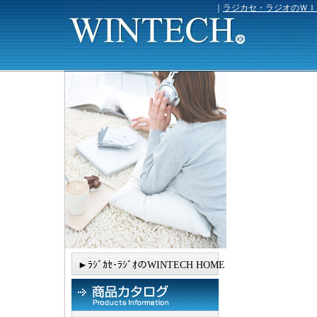
｜
ラジカセ・ラジオのＷＩ
►ﾗｼﾞｶｾ･ﾗｼﾞｵのWINTECH HOME