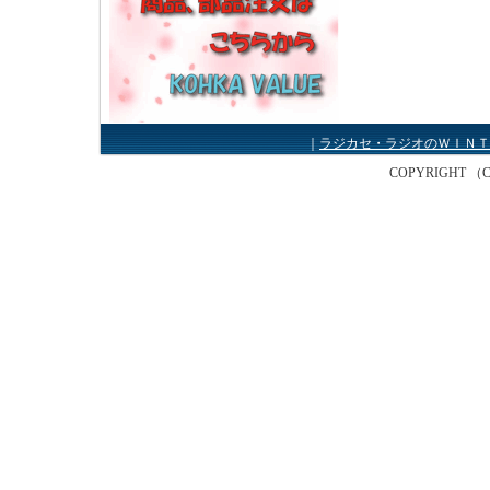
｜
ラジカセ・ラジオのＷＩＮＴ
COPYRIGHT （C） W