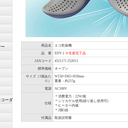
商品名
エコ乾燥機
ヤー
品 番
EDY-1
※生産完了品
JANコード
4521171 252013
標準価格
オープン
サイズ（1個あた
W150×D65×H50mm
り）
重量：約215g
電源
AC100V
＊消費電力：22W/個
レコーダ
＊シリカゲル使用(繰り返し使用可)
仕様
＊ヒーター内蔵
＊2個1組
付属品
取扱説明書