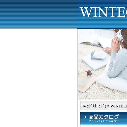
►ﾗｼﾞｶｾ･ﾗｼﾞｵのWINTEC