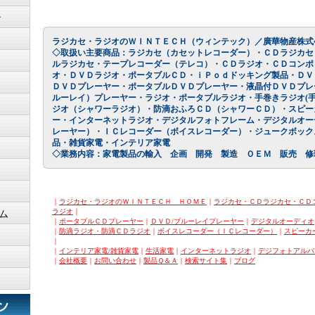
ン
ラジカセ・ラジオのＷＩＮＴＥＣＨ
（ウィンテック）／廣華物産株式
◇取扱い主要商品：ラジカセ（カセットレコーダー）・ＣＤラジカセ
ルラジカセ・テープレコーダー（テレコ）・ＣＤラジオ・ＣＤコンポ
オ・ＤＶＤラジオ・ポータブルＣＤ・ｉＰｏｄドッキング製品・ＤＶ
ＤＶＤプレーヤー・ポータブルＤＶＤプレーヤー・液晶付ＤＶＤプレ
ルーレイ）プレーヤー・ラジオ・ポータブルラジオ・手巻きラジオ(手
ジオ（シャワーラジオ）・防滴おふろＣＤ（シャワーＣＤ）・スピー
ー・インターネットラジオ・デジタルフォトフレーム・デジタルオー
レーヤー）・ＩＣレコーダー（ボイスレコーダー）・ジュークボック
品・雑貨家電・インテリア家電
◇業務内容：家電製品の輸入 企画 開発 製造 ＯＥＭ 販売 修
｜
ラジカセ・ラジオのＷＩＮＴＥＣＨ ＨＯＭＥ
｜
ラジカセ・ＣＤラジカセ・ＣＤ
ラジオ
｜
ム
｜
ポータブルＣＤプレーヤー
｜
ＤＶＤ/ブルーレイプレーヤー
｜
デジタルオーディオ
｜
防滴ラジオ・防滴ＣＤラジオ
｜
ボイスレコーダー（ＩＣレコーダー）
｜
スピーカ
｜
｜
インテリア家電/雑貨家電
｜
生活家電
｜
インターネットラジオ
｜
デジフォトアルバ
｜
会社概要
｜
お問い合わせ
｜
製品Ｑ＆Ａ
｜
検索サイト集
｜
ブログ