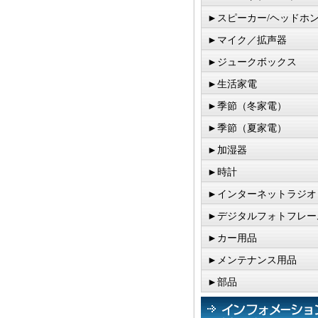
►スピーカー/ヘッドホ
►マイク／拡声器
►ジュークボックス
►生活家電
►季節（冬家電）
►季節（夏家電）
►加湿器
►時計
►インターネットラジオ
►デジタルフォトフレー
►カー用品
►メンテナンス用品
►部品