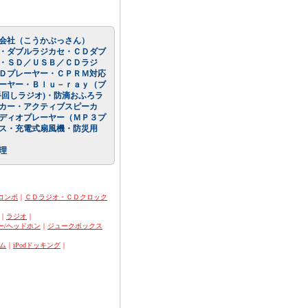
会社（こうかぶっさん）
・ダブルラジカセ・ＣＤダブ
・ＳＤ／ＵＳＢ／ＣＤラジ
Ｄプレーヤー・ＣＰＲＭ対応
ーヤー・Ｂｌｕ－ｒａｙ（ブ
回しラジオ)・防滴おふろラ
カー・アクティブスピーカ
ディオプレーヤー（ＭＰ３プ
ス・充電式扇風機・防災用
理
コンポ
｜
ＣＤラジオ・ＣＤクロック
｜
ラジオ
｜
ー/ヘッドホン
｜
ジュークボックス
ム
｜
iPodドッキング
｜