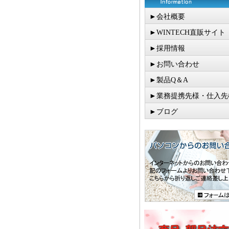
►会社概要
►WINTECH直販サイト
►採用情報
►お問い合わせ
►製品Q＆A
►業務提携先様・仕入先
►ブログ