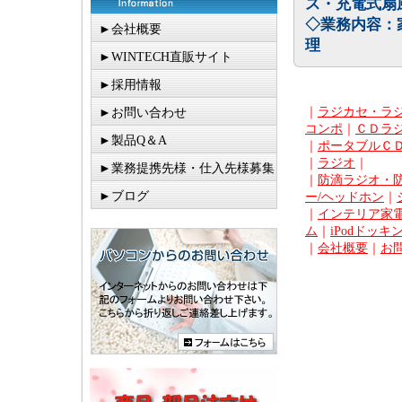
ス・充電式扇
◇業務内容：
►会社概要
理
►WINTECH直販サイト
►採用情報
｜
ラジカセ・ラ
►お問い合わせ
コンポ
｜
ＣＤラ
►製品Q＆A
｜
ポータブルＣ
｜
ラジオ
｜
►業務提携先様・仕入先様募集
｜
防滴ラジオ・
►ブログ
ー/ヘッドホン
｜
｜
インテリア家電
ム
｜
iPodドッキ
｜
会社概要
｜
お