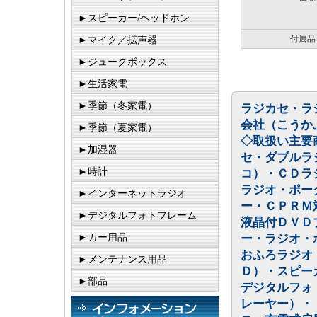
►スピーカー/ヘッドホン
付属品
►マイク／拡声器
►ジュークボックス
►生活家電
►季節（冬家電）
ラジカセ・ラ
会社（こうか
►季節（夏家電）
◇取扱い主要
►加湿器
セ・ダブルラ
►時計
コ）・ＣＤラ
ラジオ・ポー
►インターネットラジオ
ー・ＣＰＲＭ
►デジタルフォトフレーム
液晶付ＤＶＤ
►カー用品
ー・ラジオ・
おふろラジオ
►メンテナンス用品
Ｄ）・スピー
►部品
デジタルフォ
レーヤー）・