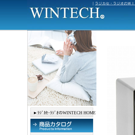
｜
ラジカセ・ラジオのＷＩ
►ﾗｼﾞｶｾ･ﾗｼﾞｵのWINTECH HOME