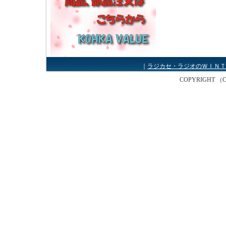
｜
ラジカセ・ラジオのＷＩＮＴ
COPYRIGHT （C） W