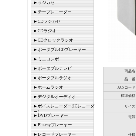
►ラジカセ
►テープレコーダー
►CDラジカセ
►CDラジオ
►CDクロックラジオ
►ポータブルCDプレーヤー
►ミニコンポ
►ポータブルテレビ
商品名
►ポータブルラジオ
品 番
►ホームラジオ
JANコード
標準価格
►デジタルオーディオ
►ボイスレコーダー(ICレコーダ
サイズ
ー）
►DVDプレーヤー
電源
►Blu-rayプレーヤー
►レコードプレーヤー
仕様