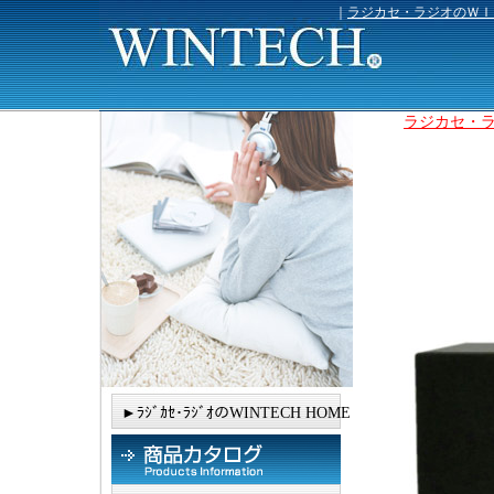
｜
ラジカセ・ラジオのＷＩ
ラジカセ・ラジ
►ﾗｼﾞｶｾ･ﾗｼﾞｵのWINTECH HOME