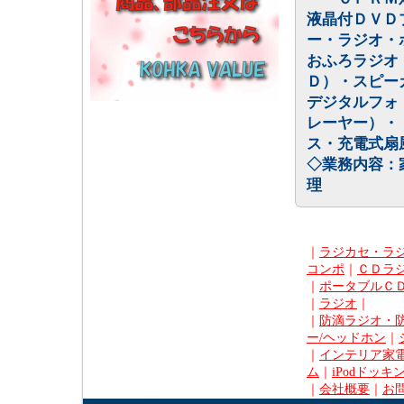
液晶付ＤＶＤ
ー・ラジオ・
おふろラジオ
Ｄ）・スピー
デジタルフォ
レーヤー）・
ス・充電式扇
◇業務内容：
理
｜
ラジカセ・ラ
コンポ
｜
ＣＤラ
｜
ポータブルＣ
｜
ラジオ
｜
｜
防滴ラジオ・
ー/ヘッドホン
｜
｜
インテリア家電
ム
｜
iPodドッキ
｜
会社概要
｜
お