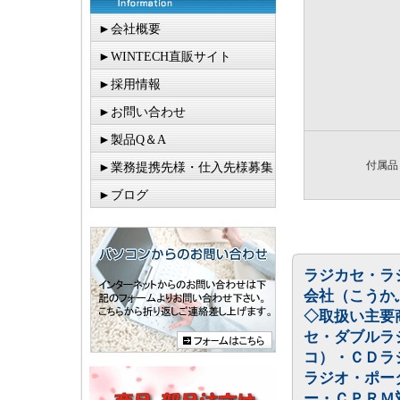
►会社概要
►WINTECH直販サイト
►採用情報
►お問い合わせ
►製品Q＆A
付属品
►業務提携先様・仕入先様募集
►ブログ
ラジカセ・ラ
会社（こうか
◇取扱い主要
セ・ダブルラ
コ）・ＣＤラ
ラジオ・ポー
ー・ＣＰＲＭ