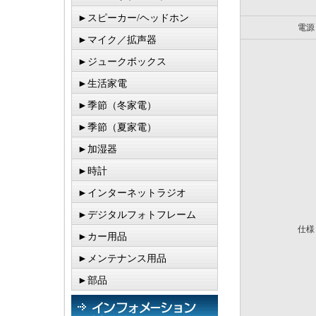
►スピーカー/ヘッドホン
電源
►マイク／拡声器
►ジュークボックス
►生活家電
►季節（冬家電）
►季節（夏家電）
►加湿器
►時計
►インターネットラジオ
►デジタルフォトフレーム
仕様
►カー用品
►メンテナンス用品
►部品