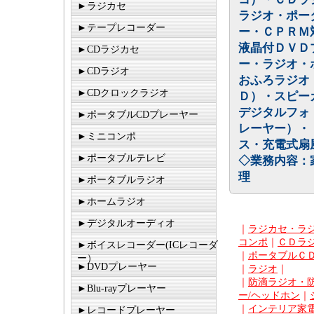
►ラジカセ
ラジオ・ポー
►テープレコーダー
ー・ＣＰＲＭ
液晶付ＤＶＤ
►CDラジカセ
ー・ラジオ・
►CDラジオ
おふろラジオ
►CDクロックラジオ
Ｄ）・スピー
デジタルフォ
►ポータブルCDプレーヤー
レーヤー）・
►ミニコンポ
ス・充電式扇
►ポータブルテレビ
◇業務内容：
理
►ポータブルラジオ
►ホームラジオ
►デジタルオーディオ
｜
ラジカセ・ラ
コンポ
｜
ＣＤラ
►ボイスレコーダー(ICレコーダ
｜
ポータブルＣ
ー）
►DVDプレーヤー
｜
ラジオ
｜
｜
防滴ラジオ・
►Blu-rayプレーヤー
ー/ヘッドホン
｜
｜
インテリア家電
►レコードプレーヤー