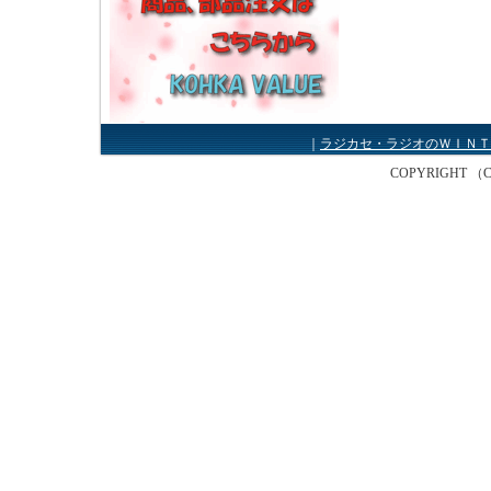
｜
ラジカセ・ラジオのＷＩＮＴ
COPYRIGHT （C） W