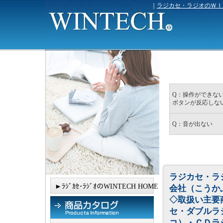
｜
ラジカセ・ラジオのＷＩ
Q：操作ができない
ボタンが反応しな
Q：音が出ない
ラジカセ・ラ
►ﾗｼﾞｶｾ･ﾗｼﾞｵのWINTECH HOME
会社（こうか
◇取扱い主要
セ・ダブルラ
コ）・ＣＤラ