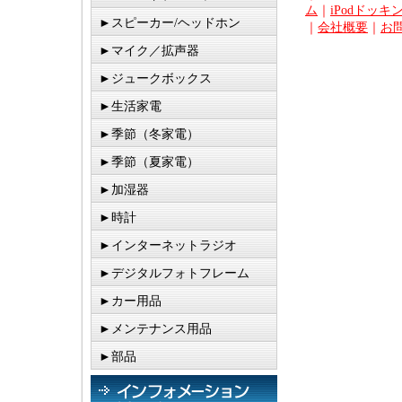
ム
｜
iPodドッキ
►スピーカー/ヘッドホン
｜
会社概要
｜
お
►マイク／拡声器
►ジュークボックス
►生活家電
►季節（冬家電）
►季節（夏家電）
►加湿器
►時計
►インターネットラジオ
►デジタルフォトフレーム
►カー用品
►メンテナンス用品
►部品