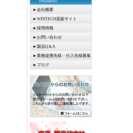
►会社概要
►WINTECH直販サイト
►採用情報
►お問い合わせ
►製品Q＆A
►業務提携先様・仕入先様募集
►ブログ