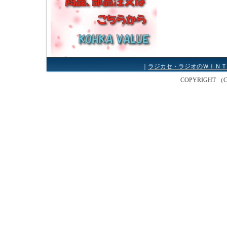
｜
ラジカセ・ラジオのＷＩＮＴ
COPYRIGHT （C） W