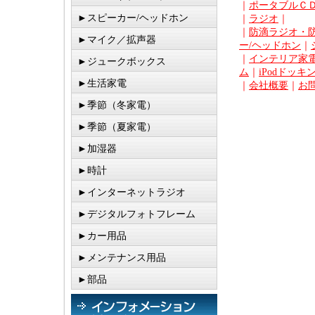
｜
ポータブルＣ
►スピーカー/ヘッドホン
｜
ラジオ
｜
｜
防滴ラジオ・
►マイク／拡声器
ー/ヘッドホン
｜
｜
インテリア家電
►ジュークボックス
ム
｜
iPodドッキ
►生活家電
｜
会社概要
｜
お
►季節（冬家電）
►季節（夏家電）
►加湿器
►時計
►インターネットラジオ
►デジタルフォトフレーム
►カー用品
►メンテナンス用品
►部品