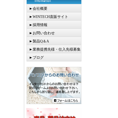
►会社概要
►WINTECH直販サイト
►採用情報
►お問い合わせ
►製品Q＆A
►業務提携先様・仕入先様募集
►ブログ