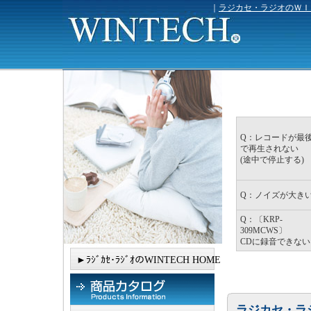
｜
ラジカセ・ラジオのＷＩ
Q：レコードが最
で再生されない
(途中で停止する)
Q：ノイズが大き
Q：〔KRP-
309MCWS〕
CDに録音できない
►ﾗｼﾞｶｾ･ﾗｼﾞｵのWINTECH HOME
ラジカセ・ラ