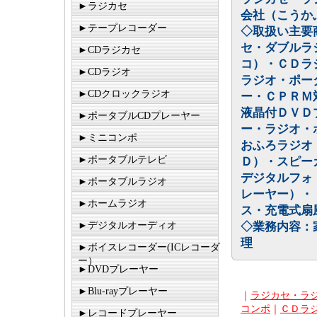
►ラジカセ
会社（こうか
►テープレコーダー
◇取扱い主要
セ・ダブルラ
►CDラジカセ
コ）・ＣＤラ
►CDラジオ
ラジオ・ポー
►CDクロックラジオ
ー・ＣＰＲＭ
液晶付ＤＶＤ
►ポータブルCDプレーヤー
ー・ラジオ・
►ミニコンポ
おふろラジオ
►ポータブルテレビ
Ｄ）・スピー
デジタルフォ
►ポータブルラジオ
レーヤー）・
►ホームラジオ
ス・充電式扇
►デジタルオーディオ
◇業務内容：
理
►ボイスレコーダー(ICレコーダ
ー）
►DVDプレーヤー
►Blu-rayプレーヤー
｜
ラジカセ・ラ
コンポ
｜
ＣＤラ
►レコードプレーヤー