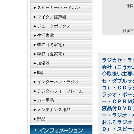
仕様
►スピーカー/ヘッドホン
►マイク／拡声器
►ジュークボックス
付属品
►生活家電
►季節（冬家電）
►季節（夏家電）
ラジカセ・ラ
►加湿器
会社（こうか
►時計
◇取扱い主要
セ・ダブルラ
►インターネットラジオ
コ）・ＣＤラ
►デジタルフォトフレーム
ラジオ・ポー
►カー用品
ー・ＣＰＲＭ
液晶付ＤＶＤ
►メンテナンス用品
ー・ラジオ・
►部品
おふろラジオ
Ｄ）・スピー