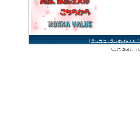
｜
ラジカセ・ラジオのＷＩＮＴ
COPYRIGHT （C） W