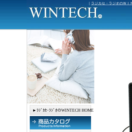
｜
ラジカセ・ラジオのＷＩ
►ﾗｼﾞｶｾ･ﾗｼﾞｵのWINTECH HOME