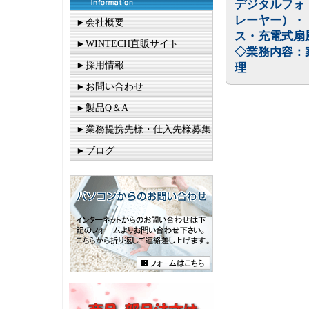
デジタルフォ
レーヤー）・
►会社概要
ス・充電式扇
►WINTECH直販サイト
◇業務内容：
►採用情報
理
►お問い合わせ
►製品Q＆A
►業務提携先様・仕入先様募集
►ブログ